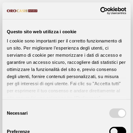
Questo sito web utilizza i cookie
I cookie sono importanti per il corretto funzionamento di
un sito. Per migliorare l’esperienza degli utenti, ci
serviamo di cookie per memorizzare i dati di accesso e
garantire un accesso sicuro, raccogliere dati statistici per
ottimizzare la funzionalità del sito e, previo consenso
degli utenti, fornire contenuti personalizzati, su misura
per gli interessi di ogni utente. Fai clic su "Accetta tutti"
per esprimere il tuo consenso e andare direttamente al
sito oppure fai una selezione tra “Preferenze”,
“Statistiche”, “Marketing” per visualizzare le descrizioni
Selezione
dettagliate dei tipi di cookie e scegliere quali accettare e
del
Necessari
consenso
poi fai clic su “Accetta selezionati”. Fai clic su “Rifiuta”
per rifiutare tutti i cookie (ad eccezione di quelli
Preferenze