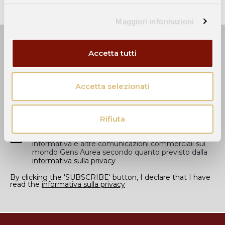
Maggiori informazioni
Iscriviti alla newsletter
Accetta tutti
Accetta selezionati
ISCRIVITI
Rifiuta
Acconsento al ricevimento della newsletter
informativa e altre comunicazioni commerciali sul
mondo Gens Aurea secondo quanto previsto dalla
informativa sulla privacy
By clicking the 'SUBSCRIBE' button, I declare that I have
read the
informativa sulla privacy