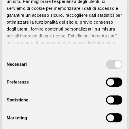
un sito. Per migliorare l’esperienza degli utenti, ci
QUALI AZIENDE SONO AUTORIZZATE AD
serviamo di cookie per memorizzare i dati di accesso e
ACQUISTARE E/O VENDERE ORO DA
garantire un accesso sicuro, raccogliere dati statistici per
INVESTIMENTO?
ottimizzare la funzionalità del sito e, previo consenso
degli utenti, fornire contenuti personalizzati, su misura
per gli interessi di ogni utente. Fai clic su "Accetta tutti"
per esprimere il tuo consenso e andare direttamente al
QUALI SONO LE MODALITÀ DI
sito oppure fai una selezione tra “Preferenze”,
PAGAMENTO?
“Statistiche”, “Marketing” per visualizzare le descrizioni
Selezione
dettagliate dei tipi di cookie e scegliere quali accettare e
del
Necessari
consenso
poi fai clic su “Accetta selezionati”. Fai clic su “Rifiuta”
per rifiutare tutti i cookie (ad eccezione di quelli
IN COSA CONSISTE LA VIDEOCHIAMATA DI
Preferenze
strettamente necessari) e continuare la navigazione sul
RICONSOCIMENTO?
sito. Per “Maggiori informazioni” seleziona lo spazio
sottostante
Statistiche
PERCHÉ BISOGNA SOTTOPORSI A
Marketing
QUESTO CONTROLLO?