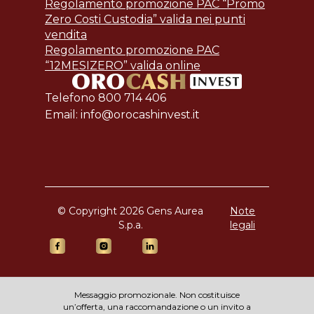
Regolamento promozione PAC “Promo
Zero Costi Custodia” valida nei punti
vendita
Regolamento promozione PAC
“12MESIZERO” valida online
Telefono 800 714 406
Email: info@orocashinvest.it
© Copyright 2026 Gens Aurea
Note
S.p.a.
legali
Messaggio promozionale. Non costituisce
un’offerta, una raccomandazione o un invito a