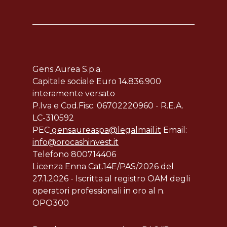
Gens Aurea S.p.a.
Capitale sociale Euro 14.836.900
interamente versato
P.Iva e Cod.Fisc. 06702220960 - R.E.A.
LC-310592
PEC
gensaureaspa@legalmail.it
Email:
info@orocashinvest.it
Telefono 800714406
Licenza Enna Cat.14E/PAS/2026 del
27.1.2026 - Iscritta al registro OAM degli
operatori professionali in oro al n.
OPO300