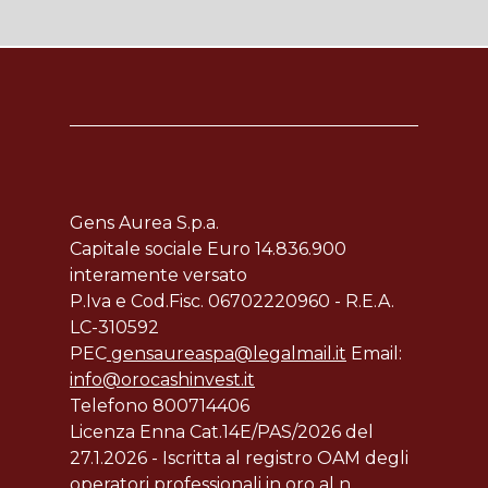
Gens Aurea S.p.a.
Capitale sociale Euro 14.836.900
interamente versato
P.Iva e Cod.Fisc. 06702220960 - R.E.A.
LC-310592
PEC
gensaureaspa@legalmail.it
Email:
info@orocashinvest.it
Telefono 800714406
Licenza Enna Cat.14E/PAS/2026 del
27.1.2026 - Iscritta al registro OAM degli
operatori professionali in oro al n.