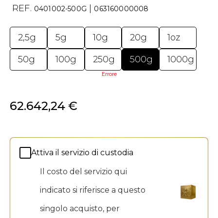
REF.
|
0401002-500G
063160000008
2,5g
5g
10g
20g
1oz
50g
100g
250g
500g
1000g
Errore
62.642,24 €
Attiva il servizio di custodia
Il costo del servizio qui
indicato si riferisce a questo
singolo acquisto, per