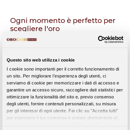
Ogni momento è perfetto per
scegliere l'oro
Con il Piano di Accumulo in Oro di OroCash Invest,
non devi monitorare l'andamento dell'oro e
indovinare il momento perfetto per comprarlo
.
Grazie ai versamenti periodici e costanti nel tempo,
l'acquisto si distribuisce su diverse quotazioni dell'oro,
Questo sito web utilizza i cookie
riducendo l'impatto delle oscillazioni di mercato,
I cookie sono importanti per il corretto funzionamento di
permettendo di mediare il prezzo di acquisto: un
un sito. Per migliorare l’esperienza degli utenti, ci
approccio intelligente e prudente che trasforma la
variabilità del mercato in un'opportunità di accumulo
serviamo di cookie per memorizzare i dati di accesso e
nel tempo.
garantire un accesso sicuro, raccogliere dati statistici per
ottimizzare la funzionalità del sito e, previo consenso
ATTIVA IL PIANO D'ACCUMULO
degli utenti, fornire contenuti personalizzati, su misura
per gli interessi di ogni utente. Fai clic su "Accetta tutti"
per esprimere il tuo consenso e andare direttamente al
sito oppure fai una selezione tra “Preferenze”,